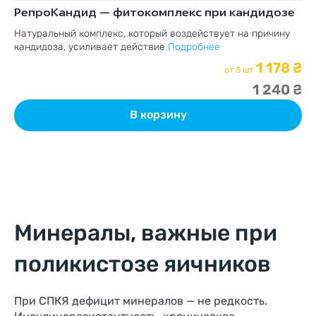
РепроКандид — фитокомплекс при кандидозе
Ф
п
Натуральный комплекс, который воздействует на причину
кандидоза, усиливает действие
Подробнее
По
1 178 ₴
от 3 шт
1 240 ₴
В корзину
Минералы, важные при
поликистозе яичников
При СПКЯ дефицит минералов — не редкость.