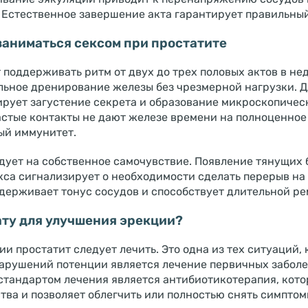
 Естественное завершение акта гарантирует правильный
заниматься сексом при простатите
поддерживать ритм от двух до трех половых актов в не
льное дренирование железы без чрезмерной нагрузки. 
рует загустение секрета и образование микроскопическ
астые контакты не дают железе времени на полноценное
ый иммунитет.
дует на собственное самочувствие. Появление тянущих 
са сигнализирует о необходимости сделать перерыв на 
держивает тонус сосудов и способствует длительной ре
ату для улучшения эрекции?
и простатит следует лечить. Это одна из тех ситуаций,
нарушений потенции является лечение первичных заболе
 стандартом лечения является антибиотикотерапия, кот
ва и позволяет облегчить или полностью снять симптом