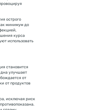
 провоцируя
ия острого
как минимум до
фекцией,
ршения курса
уют использовать
ция становится
 дна улучшает
обождается от
ки от продуктов
ра, исключая риск
 противопоказана.
и спазму