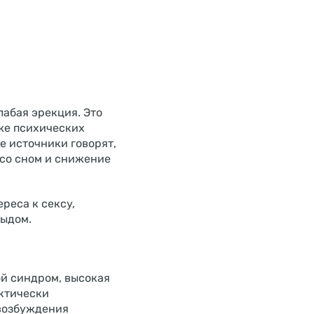
абая эрекция. Это
же психических
е источники говорят,
 со сном и снижение
реса к сексу,
тыдом.
ой синдром, высокая
ктически
 возбуждения