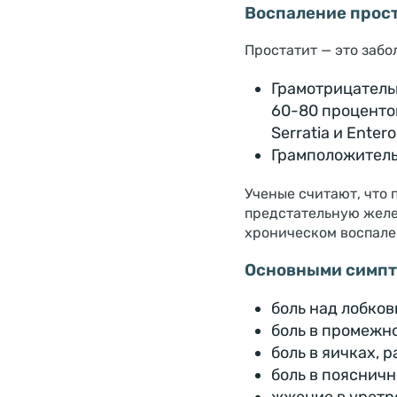
Воспаление прос
Простатит — это забо
Грамотрицатель
60-80 процентов
Serratia и Enter
Грамположитель
Ученые считают, что 
предстательную желез
хроническом воспален
Основными симпт
боль над лобко
боль в промежн
боль в яичках, 
боль в пояснич