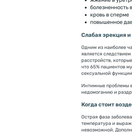
жжение в уретр
болезненность 
кровь в сперме
повышенное дав
Слабая эрекция и
Одним из наиболее ч
является следствием
расстройств, которые
что 65% пациентов м
сексуальной функции
Интимные проблемы в
недомоганию и раздр
Когда стоит возд
Острая фаза заболева
температура и выраж
невозможной. Дополн