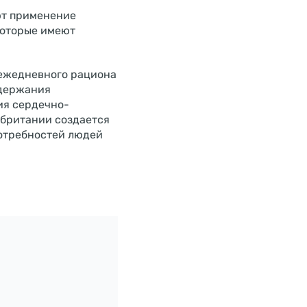
ют применение
 которые имеют
ежедневного рациона
ддержания
ия сердечно-
 британии создается
потребностей людей