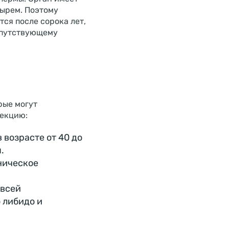
зырем. Поэтому
ся после сорока лет,
опутствующему
рые могут
рекцию:
 возрасте от 40 до
.
ническое
 всей
 либидо и