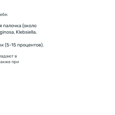
ебя:
 палочка (около
osa, Klebsiella,
 (5-15 процентов).
падают в
также при