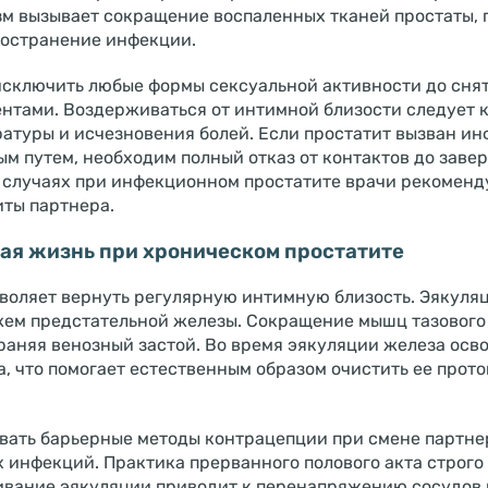
азм вызывает сокращение воспаленных тканей простаты,
ространение инфекции.
сключить любые формы сексуальной активности до снят
нтами. Воздерживаться от интимной близости следует 
атуры и исчезновения болей. Если простатит вызван ин
м путем, необходим полный отказ от контактов до заве
х случаях при инфекционном простатите врачи рекоменд
иты партнера.
ая жизнь при хроническом простатите
воляет вернуть регулярную интимную близость. Эякуля
ем предстательной железы. Сокращение мышц тазового
раняя венозный застой. Во время эякуляции железа осв
, что помогает естественным образом очистить ее прото
вать барьерные методы контрацепции при смене партне
 инфекций. Практика прерванного полового акта строго
ивание эякуляции приводит к перенапряжению сосудов 