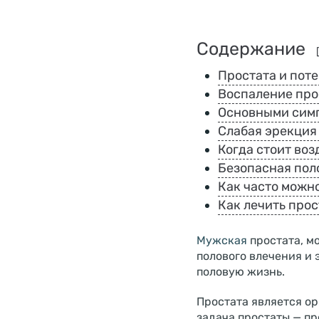
Содержание
Простата и пот
Воспаление про
Основными симп
Слабая эрекция
Когда стоит воз
Безопасная пол
Как часто можн
Как лечить про
Мужская
простата, м
полового влечения и 
половую жизнь.
Простата является о
задача простаты — пр