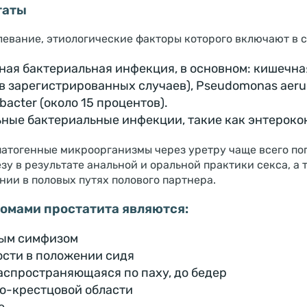
таты
левание, этиологические факторы которого включают в с
ная бактериальная инфекция, в основном: кишечная
 зарегистрированных случаев), Pseudomonas aerugin
obacter (около 15 процентов).
ные бактериальные инфекции, такие как энтерококк
патогенные микроорганизмы через уретру чаще всего по
у в результате анальной и оральной практики секса, а 
ии в половых путях полового партнера.
омами простатита являются:
вым симфизом
ости в положении сидя
распространяющаяся по паху, до бедер
но-крестцовой области