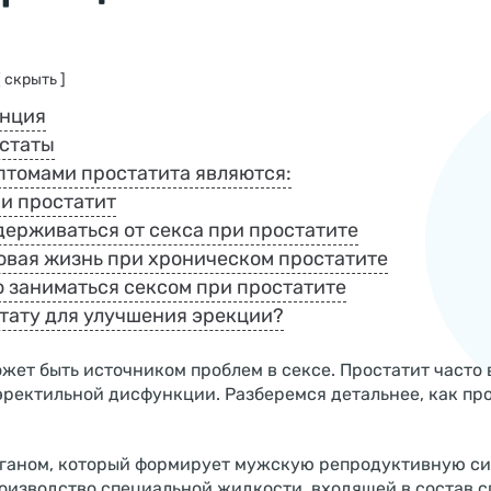
[ скрыть ]
енция
статы
томами простатита являются:
 и простатит
держиваться от секса при простатите
овая жизнь при хроническом простатите
о заниматься сексом при простатите
стату для улучшения эрекции?
ожет быть источником проблем в сексе. Простатит часто
эректильной дисфункции. Разберемся детальнее, как про
рганом, который формирует мужскую репродуктивную си
оизводство специальной жидкости, входящей в состав с