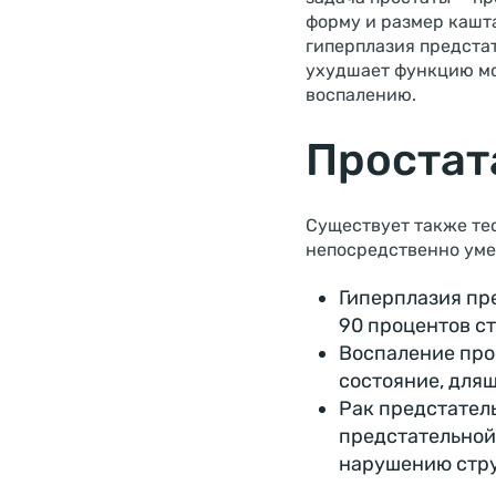
форму и размер кашта
гиперплазия предстат
ухудшает функцию мо
воспалению.
Простат
Существует также тес
непосредственно уме
Гиперплазия пре
90 процентов с
Воспаление про
состояние, длящ
Рак предстатель
предстательной
нарушению стру