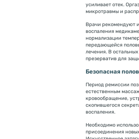
усиливает отек. Орг
микротравмы и расп
Врачи рекомендуют и
воспаления медикаме
нормализации темпер
передающейся половы
лечения. В остальны
презерватив для защ
Безопасная полов
Период ремиссии поз
естественным массаж
кровообращение, уст
скопившегося секрета
воспаления.
Необходимо использо
присоединения новых
Искусственное затяг