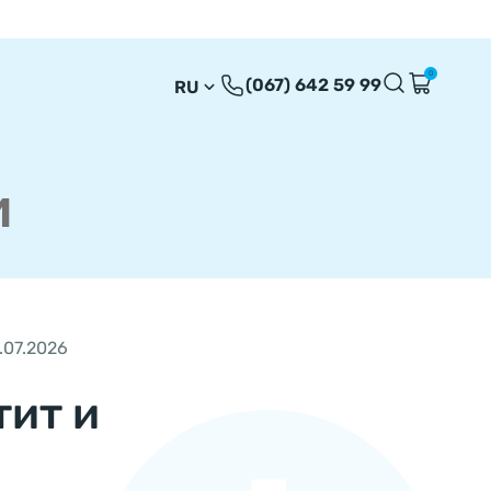
0
(067) 642 59 99
RU
UA
EN
и
.07.2026
тит и