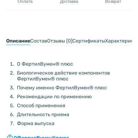
Оплата
Доставка
Возврат
Описание
Состав
Отзывы [0]
Сертификаты
Характерист
О ФертилВумен® плюс
Биологическое действие компонентов
ФертилВумен® плюс
Почему именно ФертилВумен® плюс
Рекомендации по применению
Способ применения
Длительность приема
Форма выпуска
О
ФертилВумен®
плюс