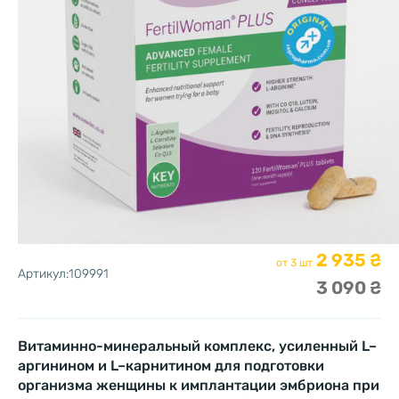
2 935 ₴
от 3 шт
Артикул:109991
3 090 ₴
Витаминно-минеральный комплекс, усиленный L–
аргинином и L–карнитином для подготовки
организма женщины к имплантации эмбриона при