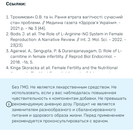
фолликулогенеза (созревании яйцеклетки,
Ссылки:
оплодотворении, делении после оплодотворения),
повышает шансы на успешную имплантацию
Трохимович О. В. та ін. Рання втрата вагітності: сучасний
эмбриона, готовит организм женщины к
стан проблеми. // Медична газета «Здоров’я України». -
беременности.
2021 р. - № 3 (44).
Bodis J. at all. The Role of L-Arginine-NO System in Female
Reproduction: A Narrative Review. // Int. J. Mol. Sci. – 2022. -
23(23).
Agarwal, A., Sengupta, P. & Durairajanayagam, D. Role of L-
НАУЧНО-ОБОСНОВАННЫЙ СОСТАВ
carnitine in female infertility. // Reprod Biol Endocrinol. –
2018. -16, 5.
Kinga Skoracka at all. Female Fertility and the Nutritional
НАУЧНО-ОБОСНОВАННЫЙ СОСТАВ Состав и
Approach: The Most Essential Aspects, // Advances in
®
дозировка ФертилВумен
плюс разработаны с
Nutrition. – 2021/ - 12, 6, p 2372-2386, ISSN 2161-8313.
учетом потребностей женского организма в период
Без ГМО. Не является лекарственным средством. Не
подготовки к ЭКО
использовать, если у вас наблюдалась повышенная
чувствительность к компонентам добавки. Не превышать
рекомендуемую дневную дозу. Продукт не является
заменителем разнообразного и сбалансированного
питания и здорового образа жизни. Перед применением
ИСКЛЮЧИТЕЛЬНОЕ КАЧЕСТВО
рекомендуется проконсультироваться с врачом.