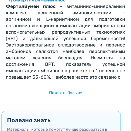
ФертилВумен плюс
- витаминно-минеральный
комплекс, усиленный аминокислотами L-
аргинином и L-карнитином для подготовки
организма женщины к имплантации эмбриона при
вспомогательных репродуктивных технологиях
(ВРТ) и дальнейшей успешной беременности!
Экстракорпоральное оплодотворение и перенос
эмбрионов являются наиболее перспективным
методом лечения бесплодия. Несмотря на
достижения ВРТ, показатель успешной
имплантации эмбрионов в расчете на 1 перенос не
превышает 35-60%. Наиболее часто это связано с:
генетическими нарушениями эмбриона,
нарушением процесса имплантации,
Показать больше
неполноценностью эндометрия,
эндокринными нарушениями,
1
стрессом
Полезно знать
Существует необходимость в оптимизации
прегравидарной подготовки пациенток с
Материалы, которые помогут лучше разобраться в