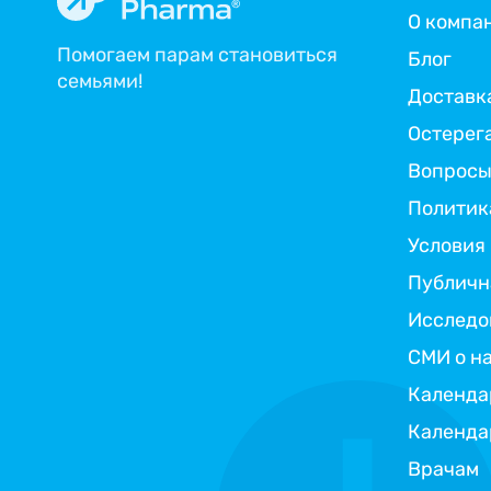
О компа
Помогаем парам становиться
Блог
семьями!
Доставка
Остерег
Вопросы
Политик
Условия
Публичн
Исследо
СМИ о н
Календа
Календа
Врачам