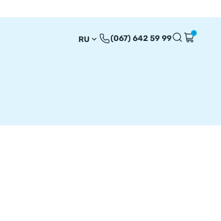
0
(067) 642 59 99
RU
UA
EN