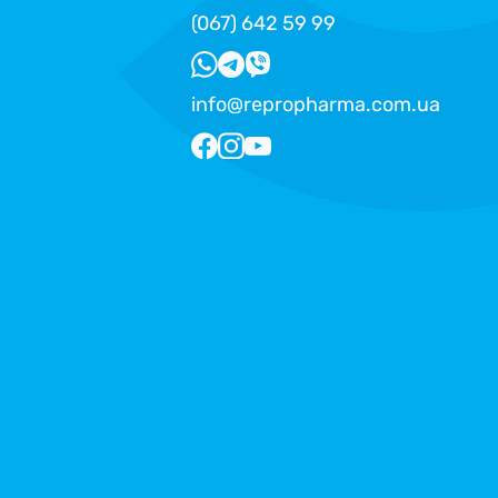
(067) 642 59 99
info@repropharma.com.ua