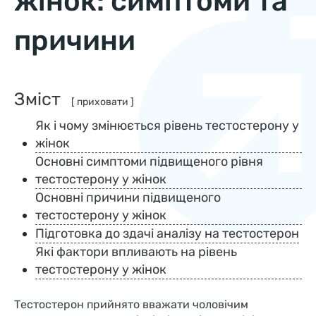
жінок: симптоми та
причини
Зміст
[ приховати ]
Як і чому змінюється рівень тестостерону у
жінок
Основні симптоми підвищеного рівня
тестостерону у жінок
Основні причини підвищеного
тестостерону у жінок
Підготовка до здачі аналізу на тестостерон
Які фактори впливають на рівень
тестостерону у жінок
Тестостерон прийнято вважати чоловічим