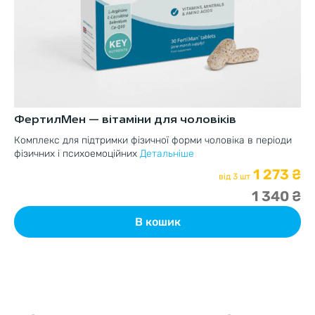
ФертилМен — вітаміни для чоловіків
Фе
Комплекс для підтримки фізичної форми чоловіка в періоди
Дж
фізичних і психоемоційних
Детальніше
ви
1 273 ₴
від 3 шт
1 340 ₴
В кошик