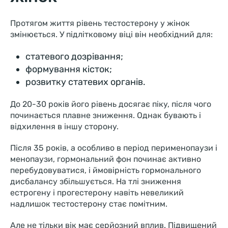
Протягом життя рівень тестостерону у жінок
змінюється. У підлітковому віці він необхідний для:
статевого дозрівання;
формування кісток;
розвитку статевих органів.
До 20-30 років його рівень досягає піку, після чого
починається плавне зниження. Однак бувають і
відхилення в іншу сторону.
Після 35 років, а особливо в період перименопаузи і
менопаузи, гормональний фон починає активно
перебудовуватися, і ймовірність гормонального
дисбалансу збільшується. На тлі зниження
естрогену і прогестерону навіть невеликий
надлишок тестостерону стає помітним.
Але не тільки вік має серйозний вплив. Підвищений