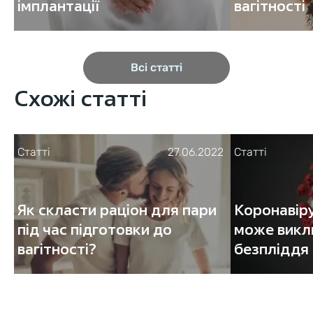
імплантації
вагітності
Всі статті
Схожі статті
Статті
27.06.2022
Статті
Як скласти раціон для пари
Коронавір
під час підготовки до
може викл
вагітності?
безпліддя