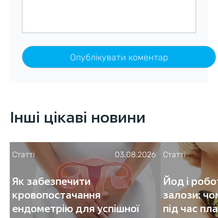
Інші цікаві новини
Статті
03.08.2026
Статті
Як забезпечити
Йод і роб
кровопостачання
залози: чо
ендометрію для успішної
під час пл