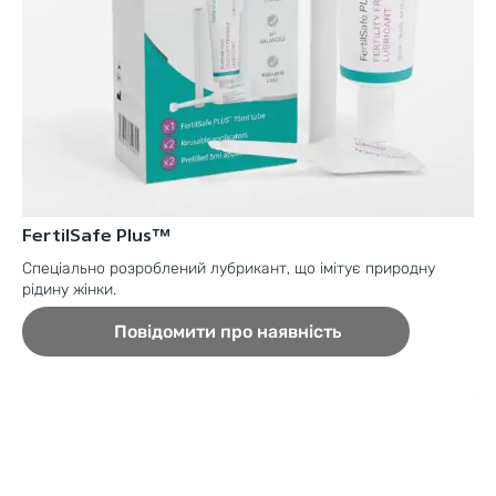
FertilSafe Plus™
Р
Спеціально розроблений лубрикант, що імітує природну
Сп
рідину жінки.
від
Повідомити про наявність