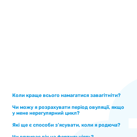
Фе
Ві
Коли краще всього намагатися завагітніти?
Чи можу я розрахувати період овуляції, якщо
у мене нерегулярний цикл?
Які ще є способи з’ясувати, коли я родюча?
Чи впливає вік на фертильність?