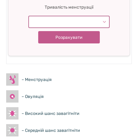
Тривалість менструації
– Менструація
– Овуляція
– Високий шанс завагітніти
– Середній шанс завагітніти