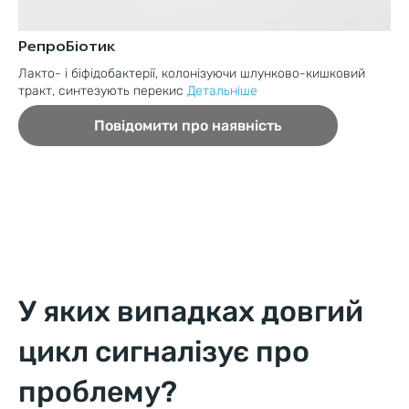
РепроБіотик
Мі
Лакто- і біфідобактерії, колонізуючи шлунково-кишковий
Пе
тракт, синтезують перекис
Детальніше
ки
Повідомити про наявність
У яких випадках довгий
цикл сигналізує про
проблему?