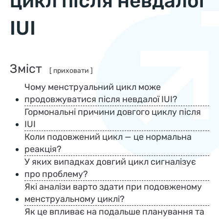
цикл після невдалої
IUI
Зміст
[ приховати ]
Чому менструальний цикл може
продовжуватися після невдалої IUI?
Гормональні причини довгого циклу після
IUI
Коли подовжений цикл — це нормальна
реакція?
У яких випадках довгий цикл сигналізує
про проблему?
Які аналізи варто здати при подовженому
менструальному циклі?
Як це впливає на подальше планування та