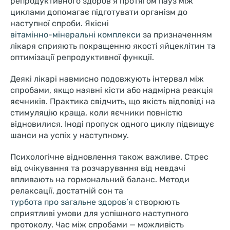
репродуктивного здоров’я протягом пауз між
циклами допомагає підготувати організм до
наступної спроби. Якісні
вітамінно-мінеральні комплекси
за призначенням
лікаря сприяють покращенню якості яйцеклітин та
оптимізації репродуктивної функції.
Деякі лікарі навмисно подовжують інтервал між
спробами, якщо наявні кісти або надмірна реакція
яєчників. Практика свідчить, що якість відповіді на
стимуляцію краща, коли яєчники повністю
відновилися. Іноді пропуск одного циклу підвищує
шанси на успіх у наступному.
Психологічне відновлення також важливе. Стрес
від очікування та розчарування від невдачі
впливають на гормональний баланс. Методи
релаксації, достатній сон та
турбота про загальне здоров’я
створюють
сприятливі умови для успішного наступного
протоколу. Час між спробами — можливість