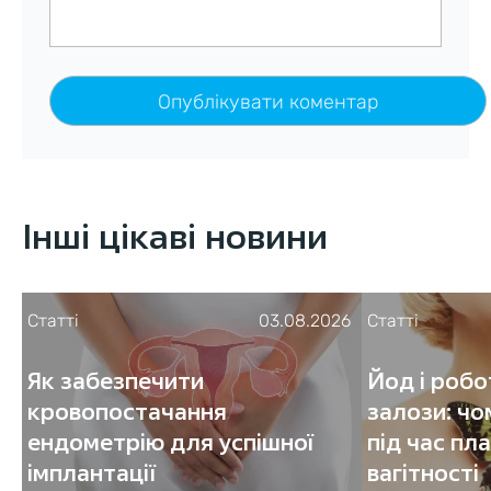
Інші цікаві новини
Статті
03.08.2026
Статті
Як забезпечити
Йод і роб
кровопостачання
залози: чо
ендометрію для успішної
під час пл
імплантації
вагітності