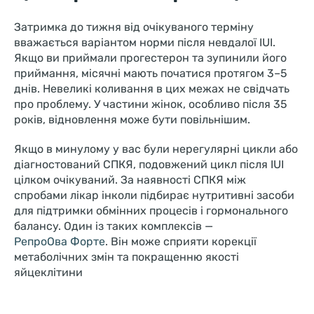
Затримка до тижня від очікуваного терміну
вважається варіантом норми після невдалої IUI.
Якщо ви приймали прогестерон та зупинили його
приймання, місячні мають початися протягом 3–5
днів. Невеликі коливання в цих межах не свідчать
про проблему. У частини жінок, особливо після 35
років, відновлення може бути повільнішим.
Якщо в минулому у вас були нерегулярні цикли або
діагностований СПКЯ, подовжений цикл після IUI
цілком очікуваний. За наявності СПКЯ між
спробами лікар інколи підбирає нутритивні засоби
для підтримки обмінних процесів і гормонального
балансу. Один із таких комплексів —
РепроОва Форте
. Він може сприяти корекції
метаболічних змін та покращенню якості
яйцеклітини