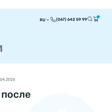
0
(067) 642 59 99
RU
UA
EN
и
.04.2026
 после