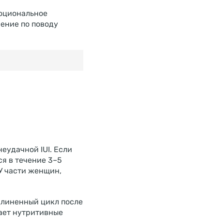
моциональное
ение по поводу
еудачной IUI. Если
я в течение 3–5
У части женщин,
длиненный цикл после
ает нутритивные