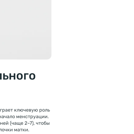
льного
играет ключевую роль
начало менструации.
ей (чаще 2–7), чтобы
лочки матки.