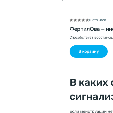
0 отзывов
ФертилОва – ин
Способствует восстанов
В корзину
В каких
сигнали
Если менструации нет