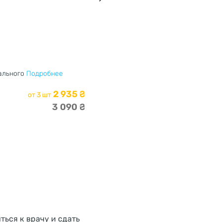
0 отзывов
Простат голд комплекс —
ального
Подробнее
Имеются средства к снижению inflamatory
2 935 ₴
от 3 шт
В корзину
3 090 ₴
ться к врачу и сдать