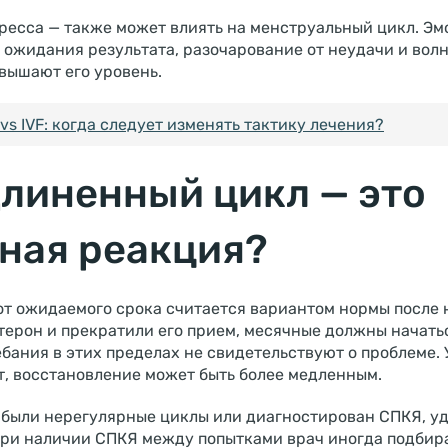
тресса — также может влиять на менструальный цикл. Э
 ожидания результата, разочарование от неудачи и волн
вышают его уровень.
I vs IVF: когда следует изменять тактику лечения?
длиненный цикл — это
ная реакция?
т ожидаемого срока считается вариантом нормы после н
ерон и прекратили его прием, месячные должны начатьс
бания в этих пределах не свидетельствуют о проблеме. 
т, восстановление может быть более медленным.
с были нерегулярные циклы или диагностирован СПКЯ, у
 При наличии СПКЯ между попытками врач иногда подбир