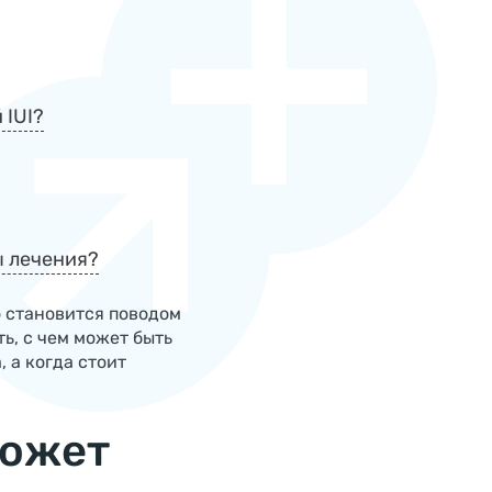
 IUI?
ы лечения?
 становится поводом
ь, с чем может быть
 а когда стоит
может