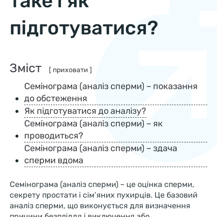
таке і як
підготуватися?
Зміст
[ приховати ]
Семінограма (аналіз сперми) – показання
до обстеження
Як підготуватися до аналізу?
Семінограма (аналіз сперми) – як
проводиться?
Семінограма (аналіз сперми) – здача
сперми вдома
Семінограма (аналіз сперми) – це оцінка сперми,
секрету простати і сім’яних пухирців. Це базовий
аналіз сперми, що виконується для визначення
причини безпліддя і виключення або