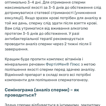
оптимально 3-4 дні. Для отримання сперми
максимальної якості за 3-5 днів до обстеження слід
дотримуватися статевої стриманості (уникнення
еякуляції). Якщо зразок крові потрібен для аналізу в
той же день, сперму слід здати після взяття крові.
Вам слід утриматися від вживання алкоголю
протягом 3-5 днів до обстеження. У разі
антибактеріальної терапії рекомендується
проводити аналіз сперми через 2 тижні після її
завершення.
Кращим буде пропити комплекс вітамінів і
мінеральних речовин
ФертілМен® Плюс
з метою
поліпшення якості сперми перед здачею аналізу.
Відмінний препарат в складі якого всі потрібні
компоненти для поліпшення сперматогенезу.
Семінограма (аналіз сперми) – як
проводиться?
Здача сперми відбувається в інтимному, закритому