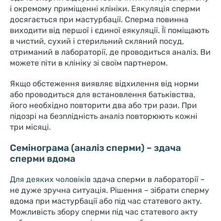
і окремому приміщенні клініки. Еякуляція сперми
досягається при мастурбації. Сперма повинна
виходити від першої і єдиної еякуляції. Її поміщають
в чистий, сухий і стерильний скляний посуд,
отриманий в лабораторії, де проводиться аналіз. Ви
можете піти в клініку зі своїм партнером.
Якщо обстеження виявляє відхилення від норми
або проводиться для встановлення батьківства,
його необхідно повторити два або три рази. При
підозрі на безплідність аналіз повторюють кожні
три місяці.
Семінограма (аналіз сперми) – здача
сперми вдома
Для деяких чоловіків
здача сперми в лабораторії –
не дуже зручна ситуація. Рішення – зібрати сперму
вдома при мастурбації або під час статевого акту.
Можливість збору сперми під час статевого акту