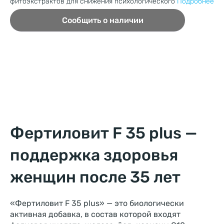
фитоэкстрактов для снижения психологического
Подробнее
Ин
ул
Сообщить о наличии
Фертиловит F 35 plus —
поддержка здоровья
женщин после 35 лет
«Фертиловит F 35 plus» — это биологически
активная добавка, в состав которой входят