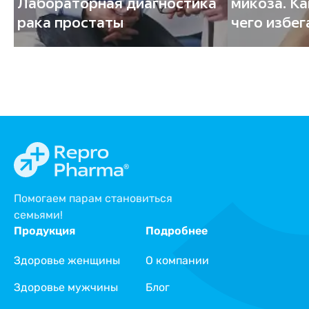
Лабораторная диагностика
микоза. Ка
рака простаты
чего избег
Помогаем парам становиться
семьями!
Продукция
Подробнее
Здоровье женщины
О компании
Здоровье мужчины
Блог