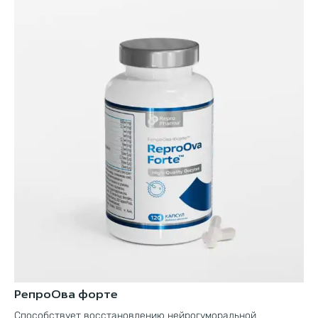
РепроОва форте
Ми
кл
Способствует восстановлению нейрогуморальной