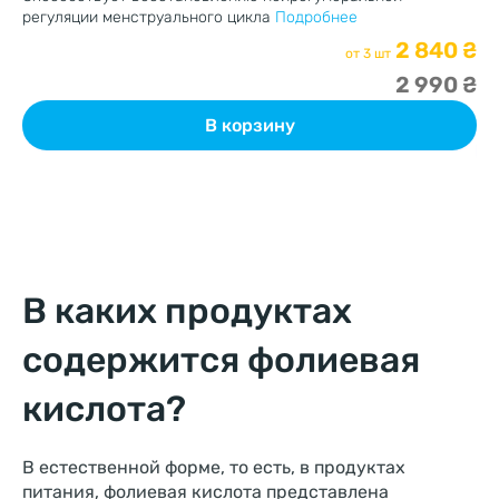
регуляции менструального цикла
Подробнее
Пе
фу
2 840 ₴
от 3 шт
2 990 ₴
В корзину
В каких продуктах
содержится фолиевая
кислота?
В естественной форме, то есть, в продуктах
питания, фолиевая кислота представлена