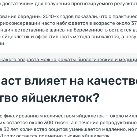
я достаточным для получения прогнозируемого результат
ования середины 2010-х годов показали, что с практиче
иоконсервации часто наблюдается в возрасте около 37 
женщин естественные шансы на беременность остаются вы
о яйцеклеток и эффективность метода снижаются, а резу
и.
 какого возраста можно рожать: биологические и медиц
аст влияет на качеств
тво яйцеклеток?
 фиксированным количеством яйцеклеток — около милли
их остается около 300 тысяч, а в течение репродуктивн
е 32 лет количество ооцитов уменьшается медленно, но 
51 году остается примерно тысяча яйцеклеток.