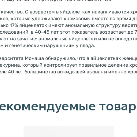
 качество. С возрастом в яйцеклетках накапливаются 
ков, которые удерживают хромосомы вместе во время де
лько 17% яйцеклеток имеют аномальную структуру верет
ледований, в 40-45 лет этот показатель возрастает до 
яют на зачатие: аномальные яйцеклетки или не оплодот
м и генетическим нарушениям у плода.
верситета Монаша обнаружило, что в яйцеклетках женщ
секурина, который контролирует правильное деление хр
осле 40 лет большинство выкидышей вызваны именно хр
.
екомендуемые това