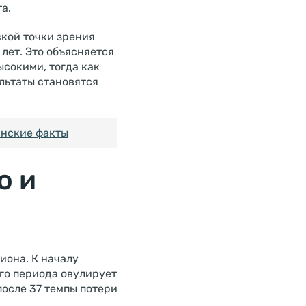
а.
ской точки зрения
лет. Это объясняется
сокими, тогда как
льтаты становятся
инские факты
о и
она. К началу
ого периода овулирует
после 37 темпы потери