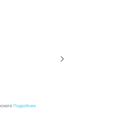
0 отзывов
РепроФолат — инновацион
еского
Подробнее
Инновационная форма фолиевой кислоты
В корзину