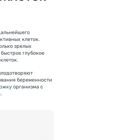
дальнейшего
ктивных клеток.
олько зрелых
 быстрое глубокое
клеток.
оплодотворяют
рования беременности
ержку
организма с
.