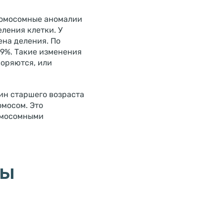
хромосомные аномалии
ления клетки. У
ена деления. По
79%. Такие изменения
воряются, или
ин старшего возраста
омосом. Это
омосомными
ры