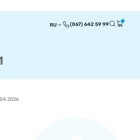
0
(067) 642 59 99
RU
UA
EN
и
.04.2026