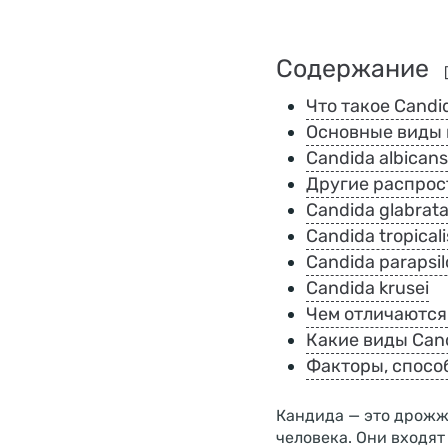
Содержание
Что такое Candi
Основные виды 
Candida albican
Другие распрос
Candida glabrat
Candida tropicali
Candida parapsil
Candida krusei
Чем отличаются
Какие виды Can
Факторы, спосо
Кандида — это дрожж
человека. Они входят