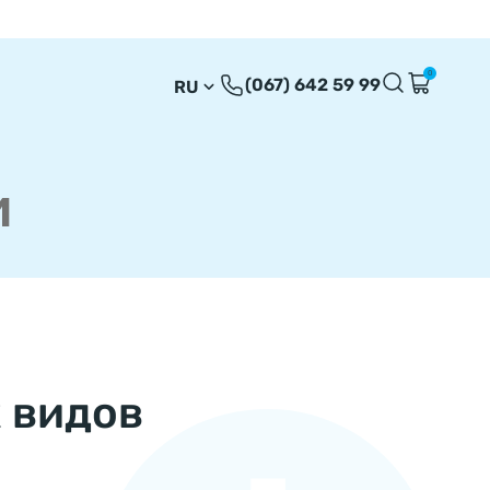
0
(067) 642 59 99
RU
UA
EN
и
 видов