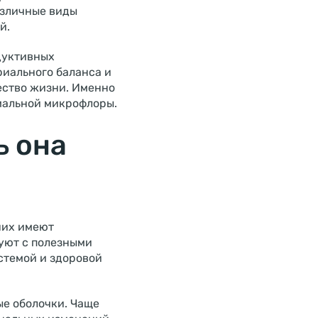
азличные виды
й.
дуктивных
иального баланса и
ество жизни. Именно
мальной микрофлоры.
ь она
них имеют
уют с полезными
стемой и здоровой
ые оболочки. Чаще