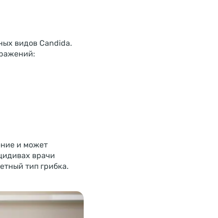
ных видов Candida.
оражений:
ение и может
цидивах врачи
етный тип грибка.