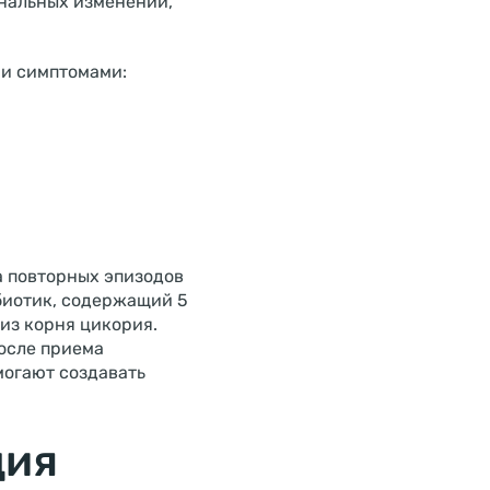
ональных изменений,
ми симптомами:
 повторных эпизодов
биотик, содержащий 5
 из корня цикория.
осле приема
могают создавать
ция