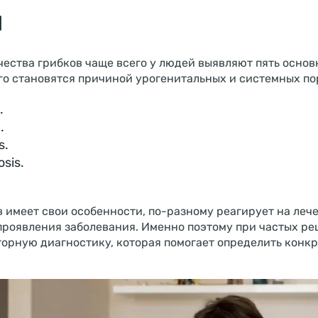
ы
ества грибков чаще всего у людей выявляют пять основ
го становятся причиной урогенитальных и системных п
.
.
s.
osis.
 имеет свои особенности, по-разному реагирует на леч
проявления заболевания. Именно поэтому при частых ре
орную диагностику, которая помогает определить конкр