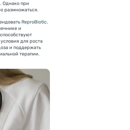
. Однако при
но размножаться.
мендовать
ReproBiotic
.
шечнике и
 способствуют
условия для роста
доза и поддержать
иальной терапии.