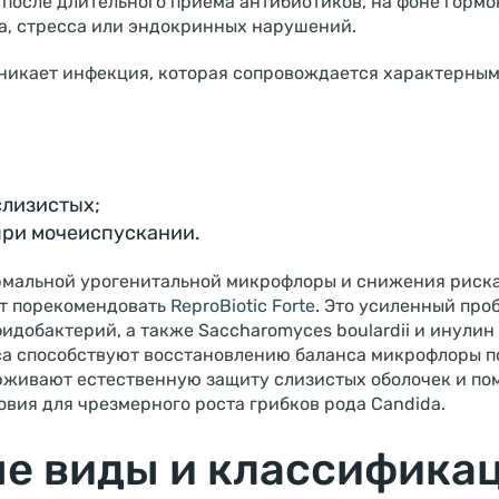
 после длительного приема антибиотиков, на фоне горм
, стресса или эндокринных нарушений.
зникает инфекция, которая сопровождается характерны
лизистых;
ри мочеиспускании.
мальной урогенитальной микрофлоры и снижения риска
т порекомендовать
ReproBiotic Forte
. Это усиленный про
идобактерий, а также Saccharomyces boulardii и инулин
а способствуют восстановлению баланса микрофлоры п
рживают естественную защиту слизистых оболочек и по
вия для чрезмерного роста грибков рода Candida.
е виды и классифика