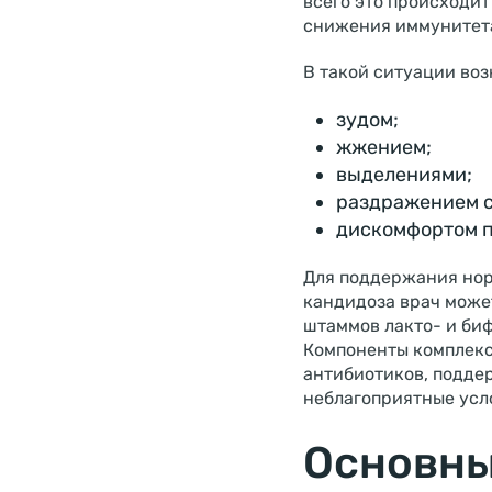
всего это происходит
снижения иммунитета
В такой ситуации во
зудом;
жжением;
выделениями;
раздражением с
дискомфортом п
Для поддержания нор
кандидоза врач може
штаммов лакто- и биф
Компоненты комплекс
антибиотиков, подде
неблагоприятные усло
Основны