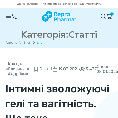
Шановні клієнти, ми приймаємо замовлення на нашому сайті
24/7
0
Категорія:Статті
Головна
Блог
Статті
Ковтун
Оновлено:
3 437
Єлизавета
Статті
19.03.2021
28.01.202
Андріївна
Інтимні зволожуючі
гелі та вагітність.