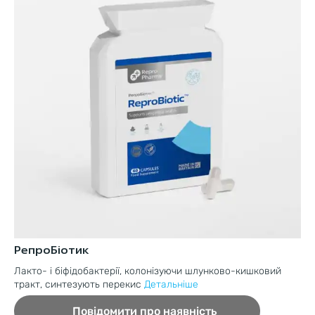
РепроБіотик
Мі
Лакто- і біфідобактерії, колонізуючи шлунково-кишковий
Пе
тракт, синтезують перекис
Детальніше
ки
Повідомити про наявність