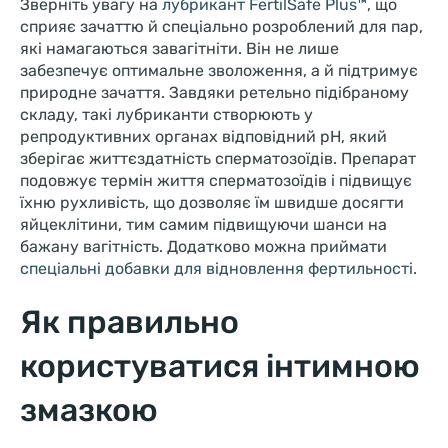
Зверніть увагу на
лубрикант FertilSafe Plus™
, що
сприяє зачаттю й спеціально розроблений для пар,
які намагаються завагітніти. Він не лише
забезпечує оптимальне зволоження, а й підтримує
природне зачаття. Завдяки ретельно підібраному
складу, такі лубриканти створюють у
репродуктивних органах відповідний pH, який
зберігає життєздатність сперматозоїдів. Препарат
подовжує термін життя сперматозоїдів і підвищує
їхню рухливість, що дозволяє їм швидше досягти
яйцеклітини, тим самим підвищуючи шанси на
бажану вагітність. Додатково можна приймати
спеціальні добавки для відновлення фертильності
.
Як правильно
користуватися інтимною
змазкою