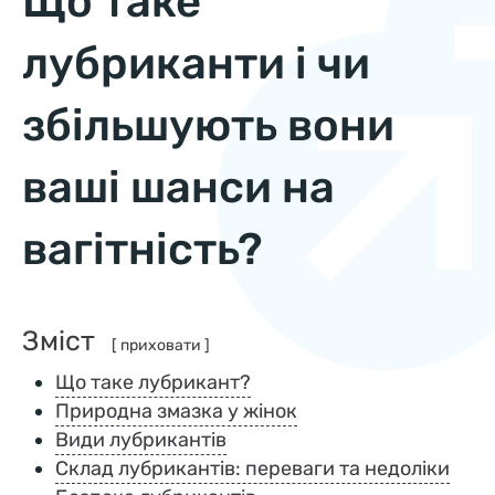
Що таке
лубриканти і чи
збільшують вони
ваші шанси на
вагітність?
Зміст
[ приховати ]
Що таке лубрикант?
Природна змазка у жінок
Види лубрикантів
Склад лубрикантів: переваги та недоліки