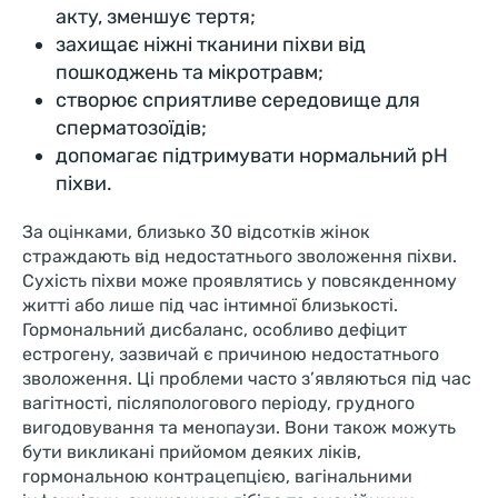
акту, зменшує тертя;
захищає ніжні тканини піхви від
пошкоджень та мікротравм;
створює сприятливе середовище для
сперматозоїдів;
допомагає підтримувати нормальний pH
піхви.
За оцінками, близько 30 відсотків жінок
страждають від недостатнього зволоження піхви.
Сухість піхви може проявлятись у повсякденному
житті або лише під час інтимної близькості.
Гормональний дисбаланс, особливо дефіцит
естрогену, зазвичай є причиною недостатнього
зволоження. Ці проблеми часто з’являються під час
вагітності, післяпологового періоду, грудного
вигодовування та менопаузи. Вони також можуть
бути викликані прийомом деяких ліків,
гормональною контрацепцією, вагінальними