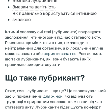
Безпека лубрикантів
Змазки та вагітність
Як правильно користуватися інтимною
змазкою
Інтимні зволожуючі гелі (лубриканти) покращують
зволоження інтимної зони під час статевого акту.
Речовини, що містяться в них, не завжди є
нейтральними для організму, а їх локальний вплив
може заважати або
сприяти зачаттю
. Розгляньмо,
що таке лубриканти, які вони бувають і як їх
правильно використовувати.
Що таке лубрикант?
Отже, гель-лубрикант — що це? Це зволожувальний
засіб, призначений
для жінок
, які відчувають
труднощі з природним зволоженням піхви під час
статевого акту. Лубриканти підвищують комфорт