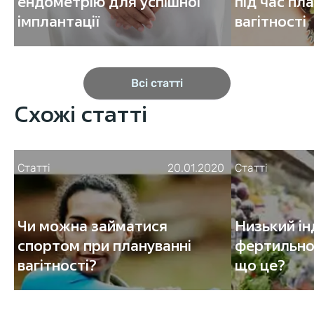
ендометрію для успішної
під час пл
імплантації
вагітності
Всі статті
Схожі статті
Статті
20.01.2020
Статті
Чи можна займатися
Низький ін
спортом при плануванні
фертильнос
вагітності?
що це?