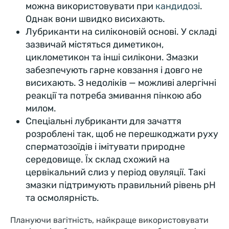
можна використовувати при
кандидозі
.
Однак вони швидко висихають.
Лубриканти на силіконовій основі. У складі
зазвичай містяться диметикон,
циклометикон та інші силікони. Змазки
забезпечують гарне ковзання і довго не
висихають. З недоліків — можливі алергічні
реакції та потреба змивання пінкою або
милом.
Спеціальні лубриканти для зачаття
розроблені так, щоб не перешкоджати руху
сперматозоїдів і імітувати природне
середовище. Їх склад схожий на
цервікальний слиз у період овуляції. Такі
змазки підтримують правильний рівень pH
та осмолярність.
Плануючи вагітність, найкраще використовувати