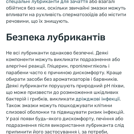
спеціальні лубриканти для зачаття
або взагалі
обійтися без них, оскільки звичайні змазки можуть
впливати на рухливість сперматозоїдів або містити
речовини, що їх знищують.
Безпека лубрикантів
Не всі лубриканти однаково безпечні. Деякі
компоненти можуть викликати подразнення або
алергічні реакції. Гліцерин, пропіленгліколь і
парабени часто є причиною дискомфорту. Краще
обирати засоби без ароматизаторів і барвників.
Деякі лубриканти порушують природний pH піхви,
що може призвести до розмноження шкідливих
бактерій і грибків, викликати
дріжджові інфекції
.
Також змазки можуть пошкоджувати клітини
слизової оболонки та підвищувати ризик інфекцій.
У разі появи будь-якого дискомфорту, печіння або
подразнення після використання лубриканта слід
припинити його застосування і, за потреби,