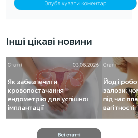
Інші цікаві новини
Статті
03.08.2026
Статті
Як забезпечити
Йод і роб
кровопостачання
залози: чо
ендометрію для успішної
під час пл
імплантації
вагітності
Всі статті