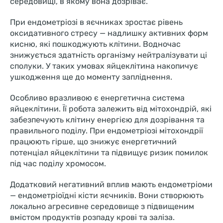
середовищі, в якому вона дозріває.
При ендометріозі в яєчниках зростає рівень
оксидативного стресу — надлишку активних форм
кисню, які пошкоджують клітини. Водночас
знижується здатність організму нейтралізувати ці
сполуки. У таких умовах яйцеклітина накопичує
ушкодження ще до моменту запліднення.
Особливо вразливою є енергетична система
яйцеклітини. Її робота залежить від мітохондрій, які
забезпечують клітину енергією для дозрівання та
правильного поділу. При ендометріозі мітохондрії
працюють гірше, що знижує енергетичний
потенціал яйцеклітини та підвищує ризик помилок
під час поділу хромосом.
Додатковий негативний вплив мають ендометріоми
— ендометріоїдні кісти яєчників. Вони створюють
локально агресивне середовище з підвищеним
вмістом продуктів розпаду крові та заліза.