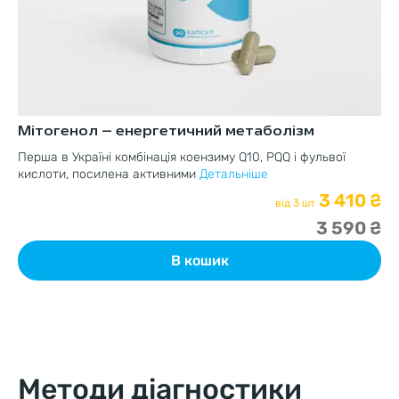
Мітогенол – енергетичний метаболізм
Ре
Перша в Україні комбінація коензиму Q10, PQQ і фульвої
До
кислоти, посилена активними
Детальніше
ст
3 410 ₴
від 3 шт
3 590 ₴
В кошик
Методи діагностики