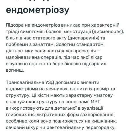
ендометріозу
Підозра на ендометріоз виникає при характерній
тріаді симптомів: больові менструації (дисменорея),
біль під час статевого акту (диспареунія) та
проблеми з зачаттям. Золотим стандартом
діагностики залишається лапароскопія —
малоінвазивна операція, під час якої лікар
візуально оцінює та бере біопсію підозрілих
вогнищ.
Трансвагінальне УЗД допомагає виявити
ендометріоми на яєчниках, оцінити їх розмір та
структуру. Ці кісти мають характерну «матову
скляну» ехоструктуру на сонограмі. МРТ
використовують для детальної візуалізації
глибоких інфільтративних форм захворювання,
особливо коли воно поширюється на кишківник,
сечовий міхур чи ректовагінальну перегородку.