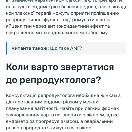
вітамінно-мінеральні комплекси
та фітопрепарати
не лікують ендометріоз безпосередньо, але в складі
комплексної терапії можуть сприяти поліпшенню
репродуктивної функції, підтримувати якість
яйцеклітин через антиоксидантний ефект та
покращення мітохондріального метаболізму.
Читайте також:
Що таке АМГ?
Коли варто звертатися
до репродуктолога?
Консультація репродуктолога необхідна жінкам з
діагностованим ендометріозом у межах
планування вагітності. Навіть при легких формах
захворювання варто поговорити з лікарем, адже
ендометріоз прогресує з часом, а оваріальний
резерв природно знижується з віком.