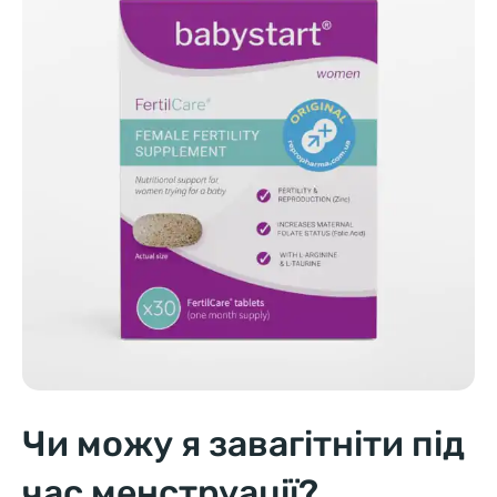
Чи можу я завагітніти під
час менструації?