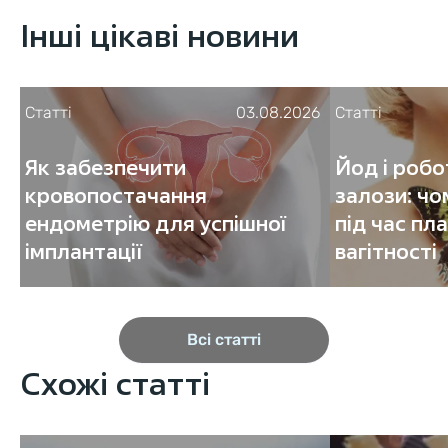
Інші цікаві новини
Статті
03.08.2026
Статті
Як забезпечити
Йод і роб
кровопостачання
залози: чо
ендометрію для успішної
під час пл
імплантації
вагітності
Всі статті
Схожі статті