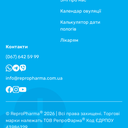
Календар овуляції
Калькулятор дати
пологів
Лікарям
Контакти
(067) 642 59 99
info@repropharma.com.ua
®
© ReproPharma
2026 | Всі права захищені. Торгові
®
марки належать ТОВ РепроФарма
Код ЄДРПОУ
43986229