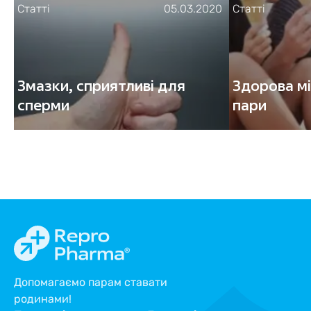
Статті
05.03.2020
Статті
Змазки, сприятливі для
Здорова м
сперми
пари
Допомагаємо парам ставати
родинами!