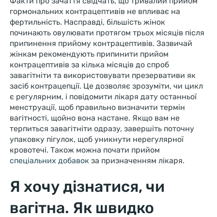
Факти про зачаття свідчать, що тривалий прийом
гормональних контрацептивів не впливає на
фертильність. Насправді, більшість жінок
починають овулювати протягом трьох місяців після
припинення прийому контрацептивів. Зазвичай
жінкам рекомендують припинити прийом
контрацептивів за кілька місяців до спроб
завагітніти та використовувати презервативи як
засіб контрацепції. Це дозволяє зрозуміти, чи цикл
є регулярним, і повідомити лікаря дату останньої
менструації, щоб правильно визначити термін
вагітності, щойно вона настане. Якщо вам не
терпиться завагітніти одразу, завершіть поточну
упаковку пігулок, щоб уникнути нерегулярної
кровотечі. Також можна почати прийом
спеціальних добавок
за призначенням лікаря.
Я хочу дізнатися, чи
вагітна. Як швидко