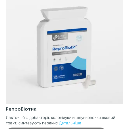
РепроБіотик
Фе
Лакто- і біфідобактерії, колонізуючи шлунково-кишковий
Ко
тракт, синтезують перекис
Детальніше
фі