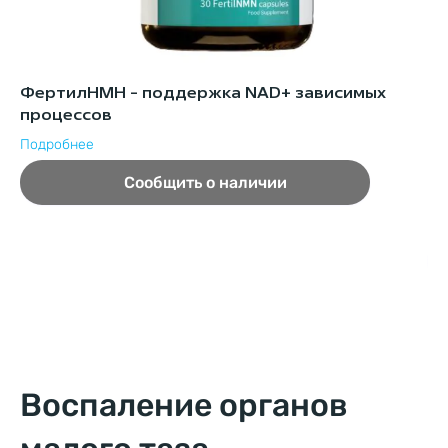
ФертилНМН - поддержка NAD+ зависимых
Ф
процессов
ф
Подробнее
Ви
и 
Сообщить о наличии
Воспаление органов