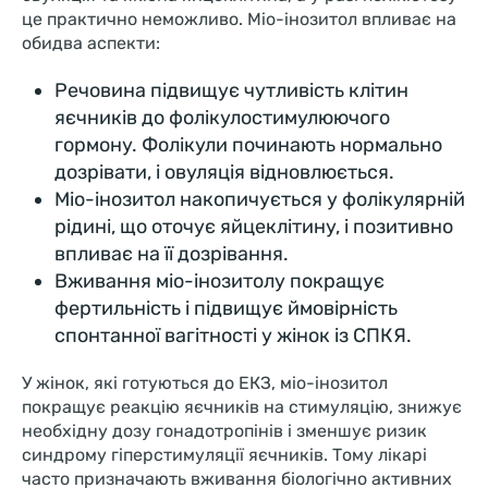
це практично неможливо. Міо-інозитол впливає на
обидва аспекти:
Речовина підвищує чутливість клітин
яєчників до фолікулостимулюючого
гормону. Фолікули починають нормально
дозрівати, і овуляція відновлюється.
Міо-інозитол накопичується у фолікулярній
рідині, що оточує яйцеклітину, і позитивно
впливає на її дозрівання.
Вживання міо-інозитолу покращує
фертильність і підвищує ймовірність
спонтанної вагітності у жінок із СПКЯ.
У жінок, які готуються до ЕКЗ, міо-інозитол
покращує реакцію яєчників на стимуляцію, знижує
необхідну дозу гонадотропінів і зменшує ризик
синдрому гіперстимуляції яєчників. Тому лікарі
часто призначають вживання біологічно активних