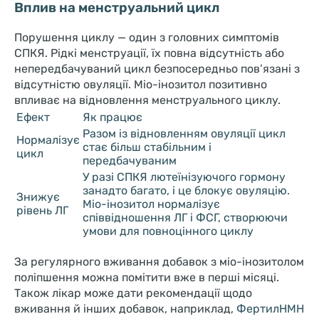
Вплив на менструальний цикл
Порушення циклу — один з головних симптомів
СПКЯ. Рідкі менструації, їх повна відсутність або
непередбачуваний цикл безпосередньо пов’язані з
відсутністю овуляції. Міо-інозитол позитивно
впливає на відновлення менструального циклу.
Ефект
Як працює
Разом із відновленням овуляції цикл
Нормалізує
стає більш стабільним і
цикл
передбачуваним
У разі СПКЯ лютеїнізуючого гормону
занадто багато, і це блокує овуляцію.
Знижує
Міо-інозитол нормалізує
рівень ЛГ
співвідношення ЛГ і ФСГ, створюючи
умови для повноцінного циклу
За регулярного вживання добавок з міо-інозитолом
поліпшення можна помітити вже в перші місяці.
Також лікар може дати рекомендації щодо
вживання й інших добавок, наприклад,
ФертилНМН