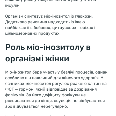
інсулін.
Організм синтезує міо-інозитол із глюкози.
Додатково речовина надходить із їжею —
найбільше її в бобових, цитрусових, горіхах і
цільнозернових продуктах.
Роль міо-інозитолу в
організмі жінки
Міо-інозитол бере участь у безлічі процесів, однак
особливо він важливий для жіночого здоров’я. У
яєчниках міо-інозитол регулює реакцію клітин на
ФСГ — гормон, який відповідає за дозрівання
фолікулів. За його дефіциту фолікули не
розвиваються до кінця, овуляція не відбувається
або відбувається нерегулярно.