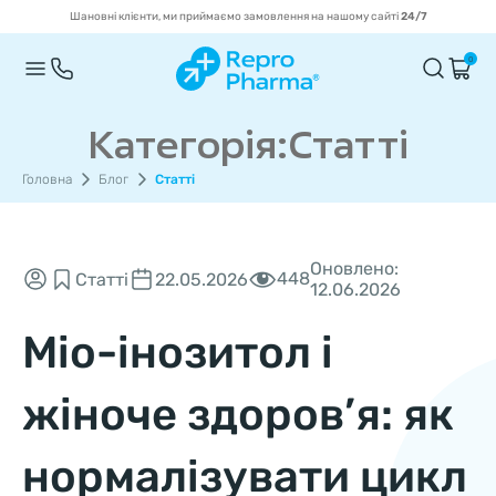
Шановні клієнти, ми приймаємо замовлення на нашому сайті
24/7
0
Категорія:Статті
Головна
Блог
Статті
Оновлено:
448
Статті
22.05.2026
12.06.2026
Міо-інозитол і
жіноче здоров’я: як
нормалізувати цикл