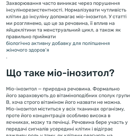
Захворювання часто виникає через порушення
інсулінорезистентності. Нормалізувати чутливість
клітин до інсуліну допомагає міо-інозитол. У статті
ми розглянемо, що це за речовина, її вплив на
яйцеклітини та менструальний цикл, а також як
правильно приймати
біологічно активну добавку для поліпшення
жіночого здоров’я
.
Що таке міо-інозитол?
Міо-інозитол — природна речовина. Формально
його зараховують до вітаміноподібних сполук групи
B, хоча строго вітаміном його назвати не можна.
Міо-інозитол міститься у всіх тканинах організму,
проте його концентрація особливо висока в
яєчниках, мозку та печінці. Речовина бере участь у
передачі сигналів усередині клітин і відіграє
важливу роль у тому, як клітини реагують на