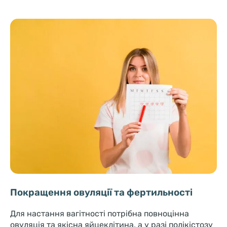
Покращення овуляції та фертильності
Для настання вагітності потрібна повноцінна
овуляція та якісна яйцеклітина, а у разі полікістозу