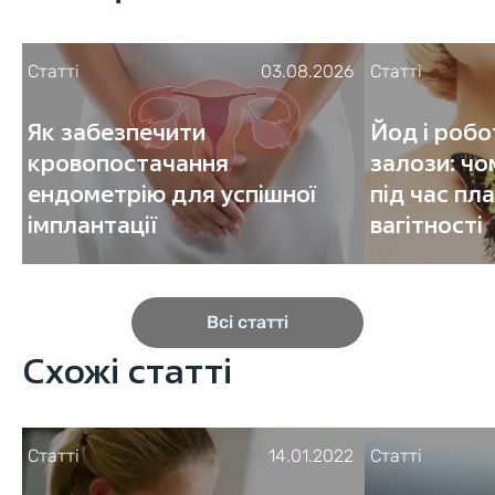
Статті
03.08.2026
Статті
Як забезпечити
Йод і роб
кровопостачання
залози: чо
ендометрію для успішної
під час пл
імплантації
вагітності
Всі статті
Схожі статті
Статті
14.01.2022
Статті