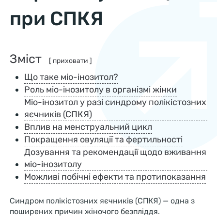
при СПКЯ
Зміст
[ приховати ]
Що таке міо-інозитол?
Роль міо-інозитолу в організмі жінки
Міо-інозитол у разі синдрому полікістозних
яєчників (СПКЯ)
Вплив на менструальний цикл
Покращення овуляції та фертильності
Дозування та рекомендації щодо вживання
міо-інозитолу
Можливі побічні ефекти та протипоказання
Синдром полікістозних яєчників (СПКЯ) — одна з
поширених причин жіночого безпліддя.