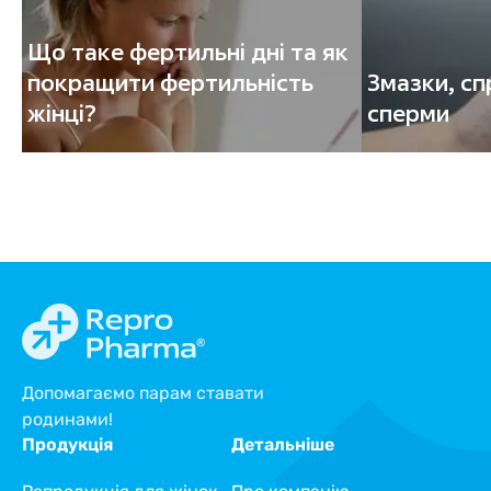
Що таке фертильні дні та як
покращити фертильність
Змазки, сп
жінці?
сперми
Допомагаємо парам ставати
родинами!
Продукція
Детальніше