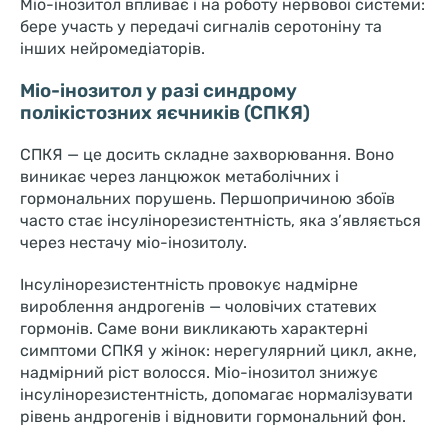
Міо-інозитол впливає і на роботу нервової системи:
бере участь у передачі сигналів серотоніну та
інших нейромедіаторів.
Міо-інозитол у разі синдрому
полікістозних яєчників (СПКЯ)
СПКЯ — це досить складне захворювання. Воно
виникає через ланцюжок метаболічних і
гормональних порушень. Першопричиною збоїв
часто стає інсулінорезистентність, яка з’являється
через нестачу міо-інозитолу.
Інсулінорезистентність провокує надмірне
вироблення андрогенів — чоловічих статевих
гормонів. Саме вони викликають характерні
симптоми СПКЯ у жінок: нерегулярний цикл, акне,
надмірний ріст волосся. Міо-інозитол знижує
інсулінорезистентність, допомагає нормалізувати
рівень андрогенів і відновити гормональний фон.