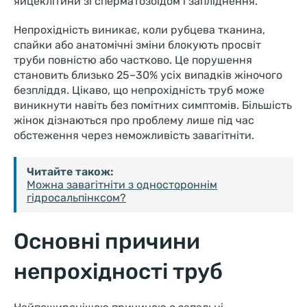
яйцеклітини зі сперматозоїдом і запліднення.
Непрохідність виникає, коли рубцева тканина,
спайки або анатомічні зміни блокують просвіт
труби повністю або частково. Це порушення
становить близько 25–30% усіх випадків жіночого
безпліддя. Цікаво, що непрохідність труб може
виникнути навіть без помітних симптомів. Більшість
жінок дізнаються про проблему лише під час
обстеження через неможливість завагітніти.
Читайте також:
Можна завагітніти з одностороннім
гідросальпінксом?
Основні причини
непрохідності труб