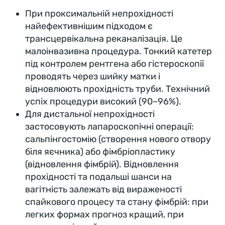
При проксимальній непрохідності
найефективнішим підходом є
трансцервікальна реканалізація. Це
малоінвазивна процедура. Тонкий катетер
під контролем рентгена або гістероскопії
проводять через шийку матки і
відновлюють прохідність труби. Технічний
успіх процедури високий (90–96%).
Для дистальної непрохідності
застосовують лапароскопічні операції:
сальпінгостомію (створення нового отвору
біля яєчника) або фімбріопластику
(відновлення фімбрій). Відновлення
прохідності та подальші шанси на
вагітність залежать від вираженості
спайкового процесу та стану фімбрій: при
легких формах прогноз кращий, при