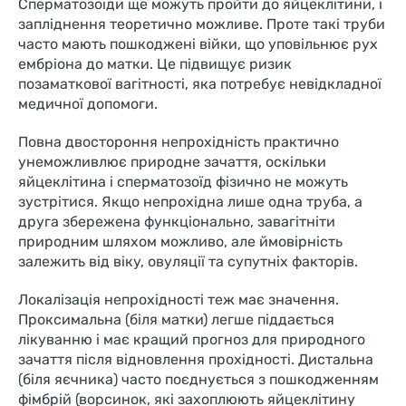
Сперматозоїди ще можуть пройти до яйцеклітини, і
запліднення теоретично можливе. Проте такі труби
часто мають пошкоджені війки, що уповільнює рух
ембріона до матки. Це підвищує ризик
позаматкової вагітності, яка потребує невідкладної
медичної допомоги.
Повна двостороння непрохідність практично
унеможливлює природне зачаття, оскільки
яйцеклітина і сперматозоїд фізично не можуть
зустрітися. Якщо непрохідна лише одна труба, а
друга збережена функціонально, завагітніти
природним шляхом можливо, але ймовірність
залежить від віку, овуляції та супутніх факторів.
Локалізація непрохідності теж має значення.
Проксимальна (біля матки) легше піддається
лікуванню і має кращий прогноз для природного
зачаття після відновлення прохідності. Дистальна
(біля яєчника) часто поєднується з пошкодженням
фімбрій (ворсинок, які захоплюють яйцеклітину