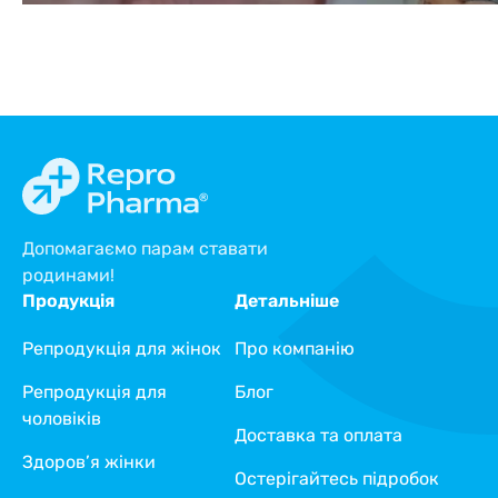
Допомагаємо парам ставати
родинами!
Продукція
Детальніше
Репродукція для жінок
Про компанію
Репродукція для
Блог
чоловіків
Доставка та оплата
Здоров’я жінки
Остерігайтесь підробок