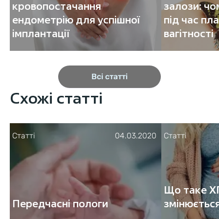
кровопостачання
залози: чо
ендометрію для успішної
під час пл
імплантації
вагітності
Всі статті
Схожі статті
Статті
04.03.2020
Статті
Що таке ХГ
Передчасні пологи
змінюється