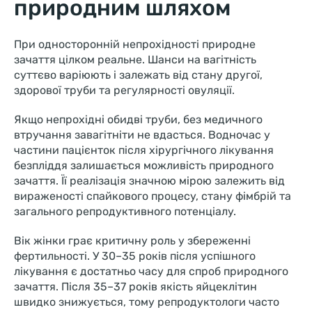
природним шляхом
При односторонній непрохідності природне
зачаття цілком реальне. Шанси на вагітність
суттєво варіюють і залежать від стану другої,
здорової труби та регулярності овуляції.
Якщо непрохідні обидві труби, без медичного
втручання завагітніти не вдасться. Водночас у
частини пацієнток після хірургічного лікування
безпліддя залишається можливість природного
зачаття. Її реалізація значною мірою залежить від
вираженості спайкового процесу, стану фімбрій та
загального репродуктивного потенціалу.
Вік жінки грає критичну роль у збереженні
фертильності. У 30–35 років після успішного
лікування є достатньо часу для спроб природного
зачаття. Після 35–37 років якість яйцеклітин
швидко знижується, тому репродуктологи часто