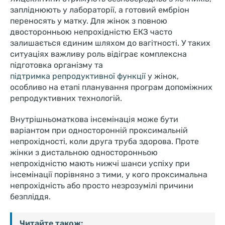
запліднюють у лабораторії, а готовий ембріон
переносять у матку. Для жінок з повною
двосторонньою непрохідністю ЕКЗ часто
залишається єдиним шляхом до вагітності. У таких
ситуаціях важливу роль відіграє комплексна
підготовка організму та
підтримка репродуктивної функції
у жінок,
особливо на етапі планування програм допоміжних
репродуктивних технологій.
Внутрішньоматкова інсемінація може бути
варіантом при односторонній проксимальній
непрохідності, коли друга труба здорова. Проте
жінки з дистальною односторонньою
непрохідністю мають нижчі шанси успіху при
інсемінації порівняно з тими, у кого проксимальна
непрохідність або просто незрозумілі причини
безпліддя.
Читайте також: