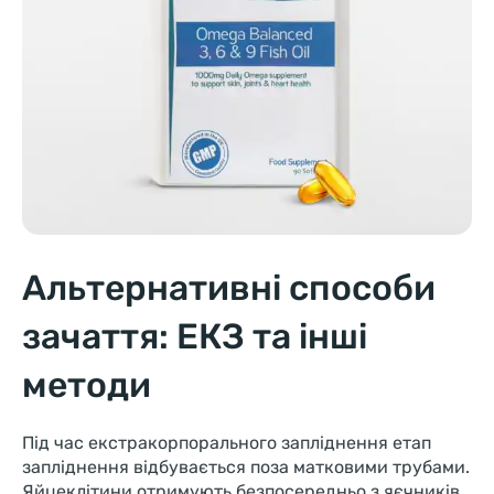
Альтернативні способи
зачаття: ЕКЗ та інші
методи
Під час екстракорпорального запліднення етап
запліднення відбувається поза матковими трубами.
Яйцеклітини отримують безпосередньо з яєчників,