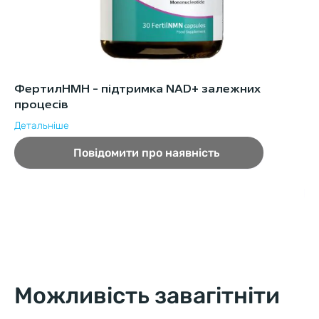
ФертилНМН - підтримка NAD+ залежних
Мі
процесів
Пе
ки
Детальніше
Повідомити про наявність
Можливість завагітніти