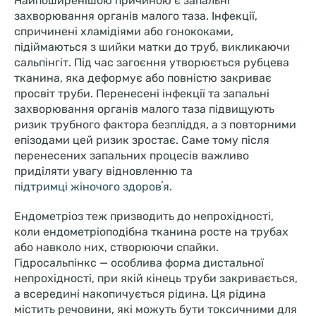
Найпоширенішою причиною є запальні
захворювання органів малого таза. Інфекції,
спричинені хламідіями або гонококами,
підіймаються з шийки матки до труб, викликаючи
сальпінгіт. Під час загоєння утворюється рубцева
тканина, яка деформує або повністю закриває
просвіт труби. Перенесені інфекції та запальні
захворювання органів малого таза підвищують
ризик трубного фактора безпліддя, а з повторними
епізодами цей ризик зростає. Саме тому після
перенесених запальних процесів важливо
приділяти увагу відновленню та
підтримці жіночого здоровʼя
.
Ендометріоз теж призводить до непрохідності,
коли ендометріоподібна тканина росте на трубах
або навколо них, створюючи спайки.
Гідросальпінкс — особлива форма дистальної
непрохідності, при якій кінець труби закривається,
а всередині накопичується рідина. Ця рідина
містить речовини, які можуть бути токсичними для